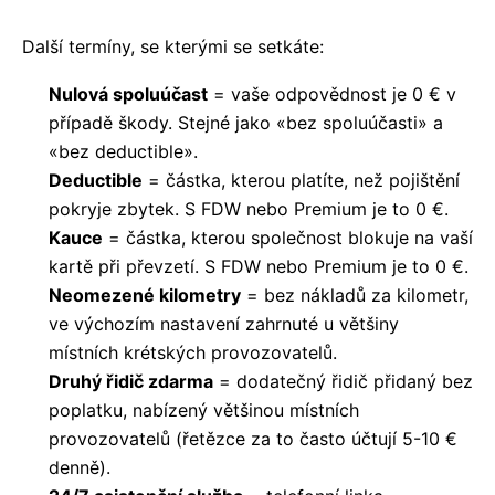
Další termíny, se kterými se setkáte:
Nulová spoluúčast
= vaše odpovědnost je 0 € v
případě škody. Stejné jako «bez spoluúčasti» a
«bez deductible».
Deductible
= částka, kterou platíte, než pojištění
pokryje zbytek. S FDW nebo Premium je to 0 €.
Kauce
= částka, kterou společnost blokuje na vaší
kartě při převzetí. S FDW nebo Premium je to 0 €.
Neomezené kilometry
= bez nákladů za kilometr,
ve výchozím nastavení zahrnuté u většiny
místních krétských provozovatelů.
Druhý řidič zdarma
= dodatečný řidič přidaný bez
poplatku, nabízený většinou místních
provozovatelů (řetězce za to často účtují 5-10 €
denně).