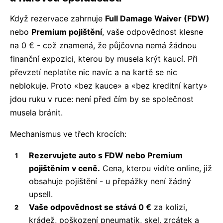
Když rezervace zahrnuje
Full Damage Waiver (FDW)
nebo
Premium pojištění
, vaše odpovědnost klesne
na 0 € - což znamená, že půjčovna nemá žádnou
finanční expozici, kterou by musela krýt kaucí. Při
převzetí neplatíte nic navíc a na kartě se nic
neblokuje. Proto «bez kauce» a «bez kreditní karty»
jdou ruku v ruce: není před čím by se společnost
musela bránit.
Mechanismus ve třech krocích:
Rezervujete auto s FDW nebo Premium
pojištěním v ceně.
Cena, kterou vidíte online, již
obsahuje pojištění - u přepážky není žádný
upsell.
Vaše odpovědnost se stává 0 €
za kolizi,
krádež, poškození pneumatik, skel, zrcátek a