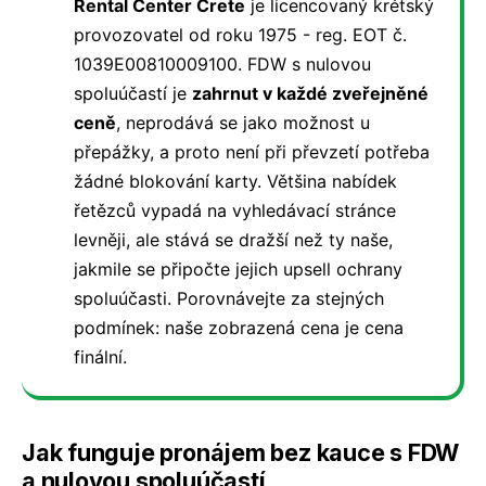
Rental Center Crete
je licencovaný krétský
provozovatel od roku 1975 - reg. EOT č.
1039E00810009100. FDW s nulovou
spoluúčastí je
zahrnut v každé zveřejněné
ceně
, neprodává se jako možnost u
přepážky, a proto není při převzetí potřeba
žádné blokování karty. Většina nabídek
řetězců vypadá na vyhledávací stránce
levněji, ale stává se dražší než ty naše,
jakmile se připočte jejich upsell ochrany
spoluúčasti. Porovnávejte za stejných
podmínek: naše zobrazená cena je cena
finální.
Jak funguje pronájem bez kauce s FDW
a nulovou spoluúčastí