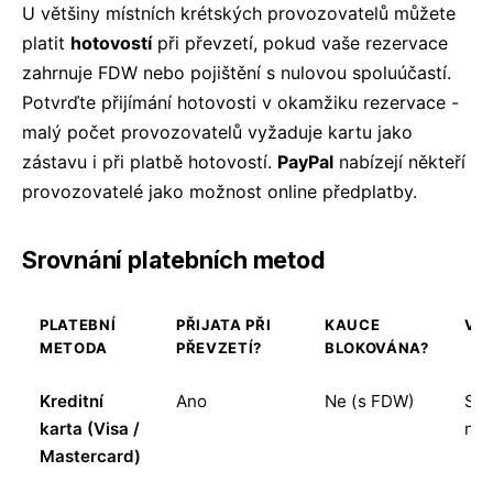
U většiny místních krétských provozovatelů můžete
platit
hotovostí
při převzetí, pokud vaše rezervace
zahrnuje FDW nebo pojištění s nulovou spoluúčastí.
Potvrďte přijímání hotovosti v okamžiku rezervace -
malý počet provozovatelů vyžaduje kartu jako
zástavu i při platbě hotovostí.
PayPal
nabízejí někteří
provozovatelé jako možnost online předplatby.
Srovnání platebních metod
PLATEBNÍ
PŘIJATA PŘI
KAUCE
VH
METODA
PŘEVZETÍ?
BLOKOVÁNA?
Kreditní
Ano
Ne (s FDW)
Sta
karta (Visa /
nejf
Mastercard)