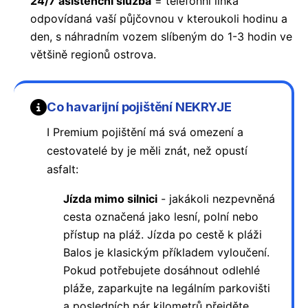
24/7 asistenční služba
= telefonní linka
odpovídaná vaší půjčovnou v kteroukoli hodinu a
den, s náhradním vozem slíbeným do 1-3 hodin ve
většině regionů ostrova.
Co havarijní pojištění NEKRYJE
I Premium pojištění má svá omezení a
cestovatelé by je měli znát, než opustí
asfalt:
Jízda mimo silnici
- jakákoli nezpevněná
cesta označená jako lesní, polní nebo
přístup na pláž. Jízda po cestě k pláži
Balos je klasickým příkladem vyloučení.
Pokud potřebujete dosáhnout odlehlé
pláže, zaparkujte na legálním parkovišti
a posledních pár kilometrů přejděte