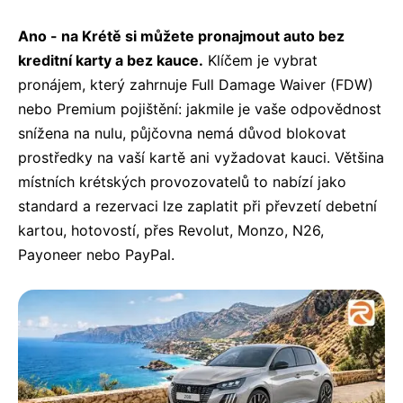
Ano - na Krétě si můžete pronajmout auto bez
kreditní karty a bez kauce.
Klíčem je vybrat
pronájem, který zahrnuje Full Damage Waiver (FDW)
Půjčení auta na Krétě bez kreditní karty a bez kauce
nebo Premium pojištění: jakmile je vaše odpovědnost
snížena na nulu, půjčovna nemá důvod blokovat
prostředky na vaší kartě ani vyžadovat kauci. Většina
místních krétských provozovatelů to nabízí jako
standard a rezervaci lze zaplatit při převzetí debetní
kartou, hotovostí, přes Revolut, Monzo, N26,
Payoneer nebo PayPal.