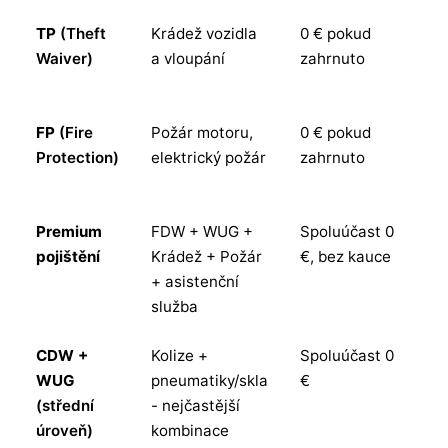
TP
(Theft
Krádež vozidla
0 € pokud
An
Waiver)
a vloupání
zahrnuto
za
P
FP
(Fire
Požár motoru,
0 € pokud
An
Protection)
elektrický požár
zahrnuto
za
P
Premium
FDW + WUG +
Spoluúčast 0
An
pojištění
Krádež + Požár
€, bez kauce
ne
+ asistenční
m
služba
CDW +
Kolize +
Spoluúčast 0
An
WUG
pneumatiky/skla
€
do
(střední
- nejčastější
k
úroveň)
kombinace