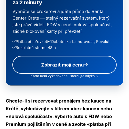
za 2 minuty
Vyhněte se brokerovi a jděte přímo do Rental
Center Crete — stejný rezervační systém, který
jste právě viděli. FDW v ceně, nulová spoluúčast,
žádné blokování karty při převzetí.
Platba při převzetí
Debetní karta, hotovost, Revolut
Bezplatné storno 48 h
Zobrazit moji cenu
Karta není vyžadována · stornujte kdykoliv
Chcete-li si rezervovat pronájem bez kauce na
Krétě, vyhledávejte s filtrem «bez kauce» nebo
«nulová spoluúčast», vyberte auto s FDW nebo
Premium pojištěním v ceně a zvolte «platba při