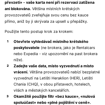
převzetí» - vaše karta není při rezervaci zatížena
ani blokována.
Většina místních krétských
provozovatelů zveřejňuje svou cenu bez kauce
přímo, aniž by ji skrývala za upsell u přepážky.
Použijte tento postup krok za krokem:
Otevřete vyhledávač místního krétského
poskytovatele
(ne brokera, jako je Rentalcars
nebo Expedia - viz upozornění na past brokera
níže).
Zadejte vaše data, místo vyzvednutí a místo
vrácení.
Většina provozovatelů nabízí bezplatné
vyzvednutí na Letišti Heraklion (HER), Letišti
Chania (CHQ), v obou přístavech, hotelech,
vilách a městských kancelářích.
Okamžitě použijte filtr «bez kauce», «nulová
spoluúčast» nebo «plné pojištění v ceně».