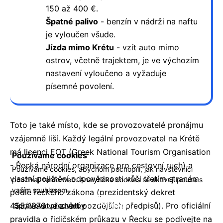
150 až 400 €.
Špatné palivo
- benzín v nádrži na naftu
je vyloučen všude.
Jízda mimo Krétu
- vzít auto mimo
ostrov, včetně trajektem, je ve výchozím
nastavení vyloučeno a vyžaduje
písemné povolení.
Toto je také místo, kde se provozovatelé pronájmu
vzájemně liší. Každý legální provozovatel na Krétě
má licenci EOT (Greek National Tourism Organisation
Používáme cookies
- Řecká národní organizace pro cestovní ruch) a
Používáme cookies, abychom pochopili, jak návštěvníci
vlastní pojištění odpovědnosti vůči třetím stranám
používají tento web. Analytické cookies se aktivují pouze s
vaším souhlasem.
podle řeckého zákona (prezidentský dekret
455/1976 ve znění pozdějších předpisů). Pro oficiální
Přijmout
Spravovat předvolby
pravidla o řidičském průkazu v Řecku se podívejte na