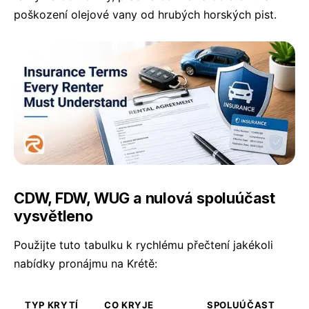
poškození olejové vany od hrubých horských pist.
CDW, FDW, WUG a nulová spoluúčast
vysvětleno
Použijte tuto tabulku k rychlému přečtení jakékoli
nabídky pronájmu na Krétě:
TYP KRYTÍ
CO KRYJE
SPOLUÚČAST
Z