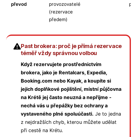
převod
provozovatelé
pob
(rezervace
předem)
Past brokera: proč je přímá rezervace
téměř vždy správnou volbou
Když rezervujete prostřednictvím
brokera, jako je Rentalcars, Expedia,
Booking.com nebo Kayak, a koupíte si
jejich doplňkové pojištění, místní půjčovna
na Krétě jej často neuzná a nepřijme -
nechá vás u přepážky bez ochrany a
vystaveného plné spoluúčasti.
Je to jedna
z nejdražších chyb, kterou můžete udělat
při cestě na Krétu.