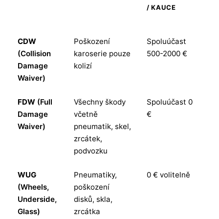
/ KAUCE
N
K
CDW
Poškození
Spoluúčast
Ne
(Collision
karoserie pouze
500-2000 €
s
Damage
kolizí
ne
Waiver)
FDW
(Full
Všechny škody
Spoluúčast 0
An
Damage
včetně
€
co
Waiver)
pneumatik, skel,
re
zrcátek,
k
podvozku
WUG
Pneumatiky,
0 € volitelně
An
(Wheels,
poškození
za
Underside,
disků, skla,
m
Glass)
zrcátka