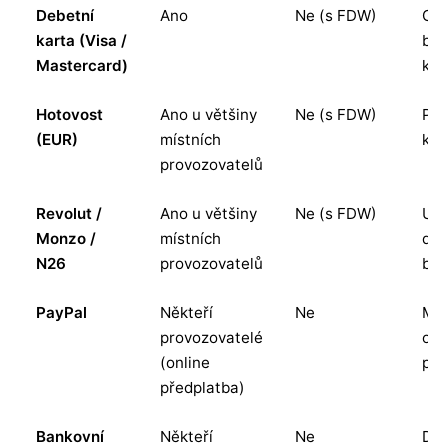
Debetní
Ano
Ne (s FDW)
Ces
karta (Visa /
bez
Mastercard)
kar
Hotovost
Ano u většiny
Ne (s FDW)
Pří
(EUR)
místních
kar
provozovatelů
Revolut /
Ano u většiny
Ne (s FDW)
Uži
Monzo /
místních
dig
N26
provozovatelů
ba
PayPal
Někteří
Ne
Mo
provozovatelé
onl
(online
pře
předplatba)
Bankovní
Někteří
Ne
Dl